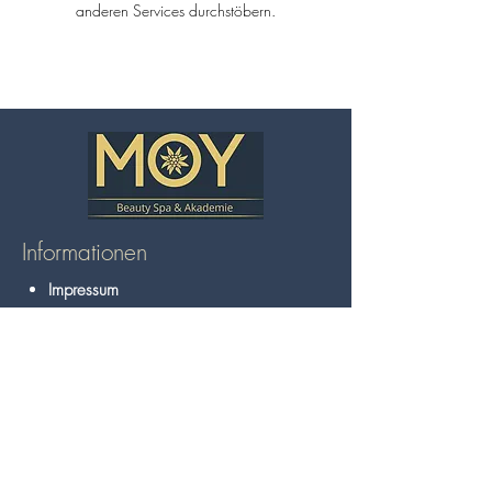
anderen Services durchstöbern.
Informationen
Impressum
Datenschutz
AGB
Cookie Einstellungen
Rücksendung & Rückerstattung
Gutschein / Rabattcode einlösen
© 2025 MOY Beauty & SPA