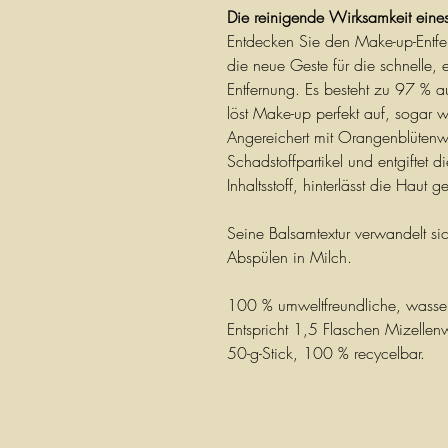
Die reinigende Wirksamkeit eines
Entdecken Sie den Make-up-Entfer
die neue Geste für die schnelle, e
Entfernung. Es besteht zu 97 % au
löst Make-up perfekt auf, sogar w
Angereichert mit Orangenblütenwa
Schadstoffpartikel und entgiftet d
Inhaltsstoff, hinterlässt die Haut 
Seine Balsamtextur verwandelt s
Abspülen in Milch.
100 % umweltfreundliche, wasser
Entspricht 1,5 Flaschen Mizellen
50-g-Stick, 100 % recycelbar.