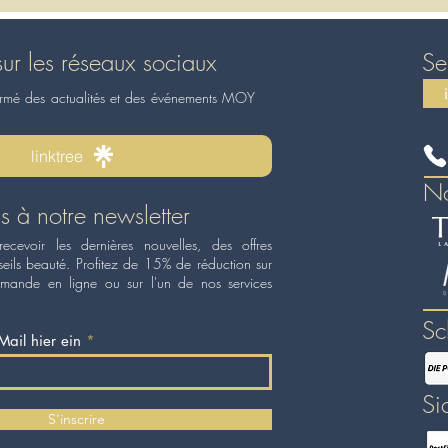
sur les réseaux sociaux
Se
ormé des actualités et des événements MOY
linktree
No
 à notre newsletter
recevoir les dernières nouvelles, des offres
seils beauté. Profitez de 15% de réduction sur
mande en ligne ou sur l'un de nos services
Sc
Mail hier ein
Si
S'inscrire