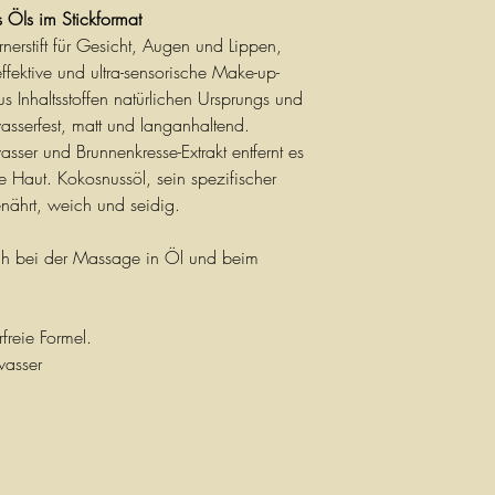
 Öls im Stickformat
nerstift für Gesicht, Augen und Lippen,
ffektive und ultra-sensorische Make-up-
s Inhaltsstoffen natürlichen Ursprungs und
asserfest, matt und langanhaltend.
sser und Brunnenkresse-Extrakt entfernt es
ie Haut. Kokosnussöl, sein spezifischer
genährt, weich und seidig.
ich bei der Massage in Öl und beim
freie Formel.
wasser