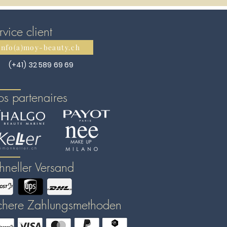
rvice client
info(a)moy-beauty.ch
(+41) 32 589 69 69
s partenaires
hneller Versand
chere Zahlungsmethoden