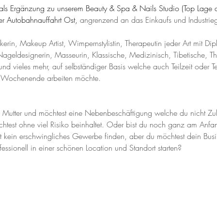
ls Ergänzung zu unserem Beauty & Spa & Nails Studio (Top Lage di
r Autobahnauffahrt Ost, 
angrenzend an das Einkaufs und Industrieg
kerin, Makeup Artist, Wimpernstylistin, Therapeutin jeder Art mit Di
ageldesignerin, Masseurin, Klassische, Medizinisch, Tibetische, T
und vieles mehr, auf selbständiger Basis welche auch Teilzeit oder Te
 Wochenende arbeiten möchte.
u Mutter und möchtest eine Nebenbeschäftigung welche du nicht Zu
test ohne viel Risiko beinhaltet. Oder bist du noch ganz am Anfa
t kein erschwingliches Gewerbe finden, aber du möchtest dein Busi
fessionell in einer schönen Location und Standort starten?