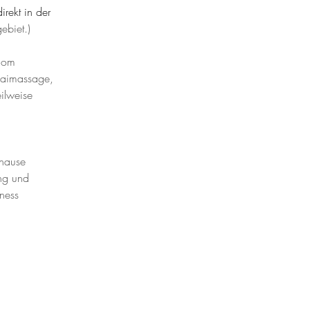
rekt in der 
ebiet.)
plom 
haimassage, 
ilweise 
hause 
ng und 
ness 