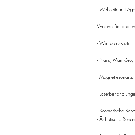
- Webseite mit Ag
Welche Behandlun
- Wimpernstylistin
- Nails, Maniküre,
- Magnetresonanz
- Laserbehandlung
- Kosmetische Beh
- Ästhetische Behan