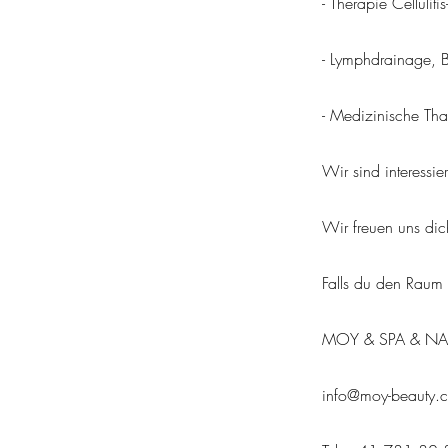
- Therapie Celluli
- Lymphdrainage, B
- Medizinische Tha
Wir sind interessi
Wir freuen uns di
Falls du den Raum 
MOY & SPA & NA
info@moy-beauty.