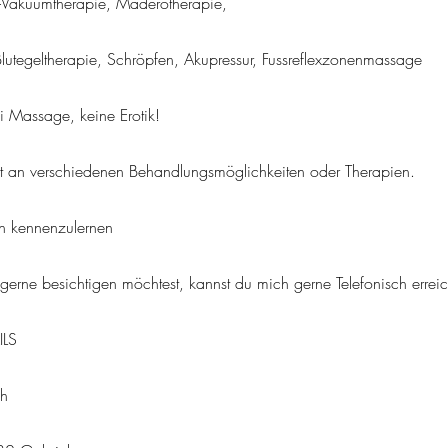
tis-Vakuumtherapie, Maderotherapie,
lutegeltherapie, Schröpfen, Akupressur, Fussreflexzonenmassage
i Massage, keine Erotik!
ert an verschiedenen Behandlungsmöglichkeiten oder Therapien.
ch kennenzulernen
gerne besichtigen möchtest, kannst du mich gerne Telefonisch errei
ILS
ch