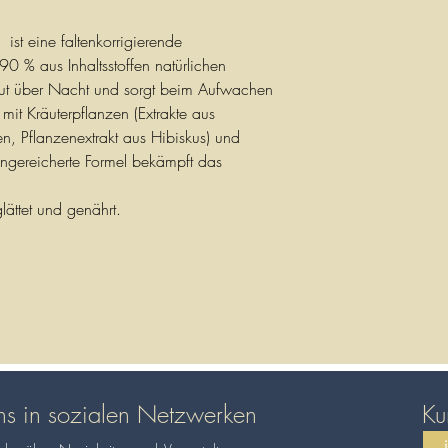
m
ist eine faltenkorrigierende
0 % aus Inhaltsstoffen natürlichen
aut über Nacht und sorgt beim Aufwachen
 mit Kräuterpflanzen (Extrakte aus
en, Pflanzenextrakt aus Hibiskus) und
ngereicherte Formel bekämpft das
ättet und genährt.
ns in sozialen Netzwerken
Ku