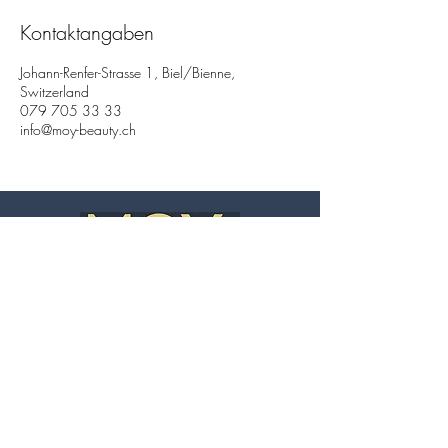
Kontaktangaben
Johann-Renfer-Strasse 1, Biel/Bienne,
Switzerland
079 705 33 33
info@moy-beauty.ch
Informationen
Impressum
Datenschutz
AGB
Cookie Einstellungen