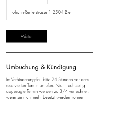
S
t
Johann-Renferstrasse 1 2504 Biel
d
Weiter
Umbuchung & Kündigung
Im Verhinderungsfall bitte 24 Stunden vor dem
reservierten Termin anrufen. Nicht rechtzeitig
abgesagte Termin werden zu 3/4 verrechnet,
wenn sie nicht mehr besetzt werden können.