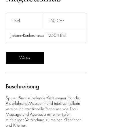
150
Schweizer
1 Std.
1
150 CHF
Franken
S
t
Johann-Renferstrasse 1 2504 Biel
d
Weiter
Beschreibung
Spüren Sie die heilende Kraft meiner Hände.
Als erfahrene Masseurin und intuitive Heilerin
vereine ich traditionelle Techniken wie Thai-
Massage und Ayurveda mit einer tiefen,
feinfühligen Verbindung zu meinen Klientinnen
und Klienten.