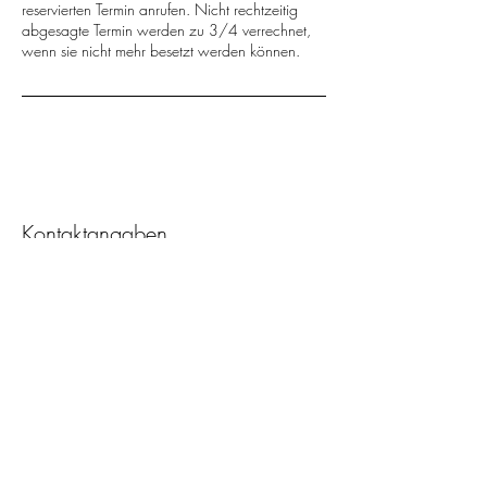
reservierten Termin anrufen. Nicht rechtzeitig
abgesagte Termin werden zu 3/4 verrechnet,
wenn sie nicht mehr besetzt werden können.
Kontaktangaben
Johann-Renfer-Strasse 1, Biel/Bienne,
Switzerland
079 705 33 33
info@moy-beauty.ch