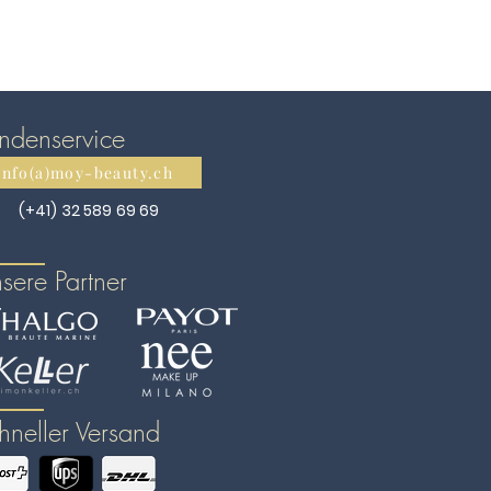
ndenservice
info(a)moy-beauty.ch
(+41) 32 589 69 69
sere Partner
hneller Versand