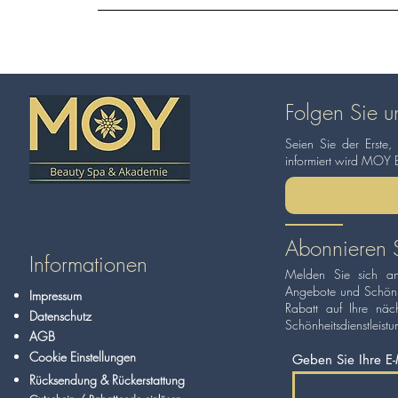
Folgen Sie u
Seien Sie der Erste,
informiert wird MOY 
Abonnieren S
Informationen
Melden Sie sich an
Angebote und Schönhe
Impressum
Rabatt auf Ihre näch
Datenschutz
Schönheitsdienstleist
AGB
Cookie Einstellungen
Geben Sie Ihre E-
Rücksendung & Rückerstattung