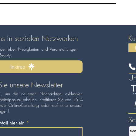
ns in sozialen Netzwerken
Ku
 der über Neuigkeiten und Veranstaltungen
Beauty.
linktree
Un
ie unsere Newsletter
, um die neuesten Nachrichten, exklusiven
itstipps zu erhalten. Profitieren Sie von 15 %
ste Online-Bestellung oder auf eine unserer
ungen!
Sc
Mail hier ein