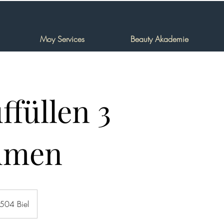
Moy Services
Beauty Akademie
ffüllen 3
umen
2504 Biel