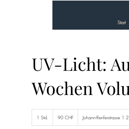
Start
UV-Licht: Au
Wochen Vol
90
Schweizer
1 Std.
1
90 CHF
Johann-Renferstrasse 1 
Franken
S